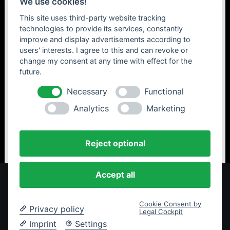
We use cookies!
This site uses third-party website tracking
Website
technologies to provide its services, constantly
improve and display advertisements according to
users' interests. I agree to this and can revoke or
change my consent at any time with effect for the
Name, E-Mail-Adresse und Website in diesem
future.
Browser für meinen nächsten Kommentar speichern.
Necessary
Functional
Analytics
Marketing
Reject optional
Accept all
© 2026 Create by DL
Impressum
Marketing
Cookie Consent by
Privacy policy
Legal Cockpit
| Hostet by WebSuite.io
Imprint
Settings
Datenschutz